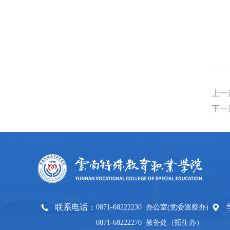
上一
下一
联系电话：
0871-68222230 办公室(党委巡察办)
0871-68222270 教务处（招生办）