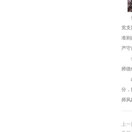
党支
准则
严守
师德
分，
师风
上一