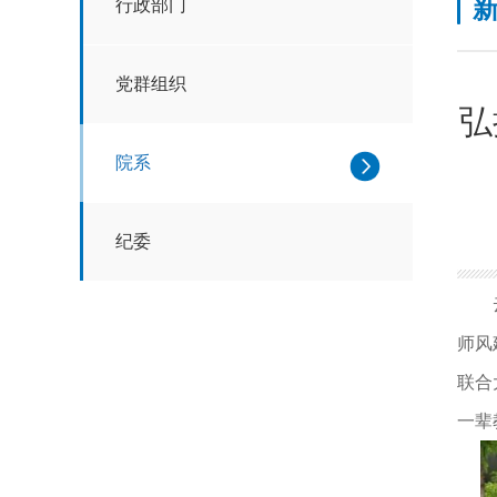
行政部门
党群组织
弘
院系
纪委
师风
联合
一辈