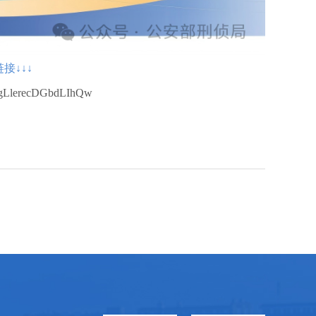
接↓↓↓
4dgLlerecDGbdLIhQw