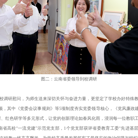
图二：云南省委领导到校调研
临学校调研慰问，为师生送来深切关怀与奋进力量，更坚定了学校办好特殊
余项，其中《党委会议事规则》等5项制度夯实党委领导核心，《党风廉政
党课、红色研学等多元形式，让党的创新理论如春风化雨，浸润每一位教职
省高校“一流党建”示范党支部，1个党支部获评省委教育工委“先进基层