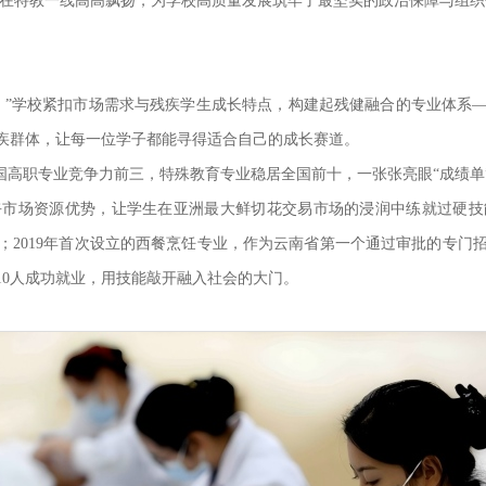
旗在特教一线高高飘扬，为学校高质量发展筑牢了最坚实的政治保障与组
。”学校紧扣市场需求与残疾学生成长特点，构建起残健融合的专业体系
残疾群体，让每一位学子都能寻得适合自己的成长赛道。
国高职专业竞争力前三，特殊教育专业稳居全国前十，一张张亮眼“成绩
卉市场资源优势，让学生在亚洲最大鲜切花交易市场的浸润中练就过硬技
；2019年首次设立的西餐烹饪专业，作为云南省第一个通过审批的专门
10人成功就业，用技能敲开融入社会的大门。