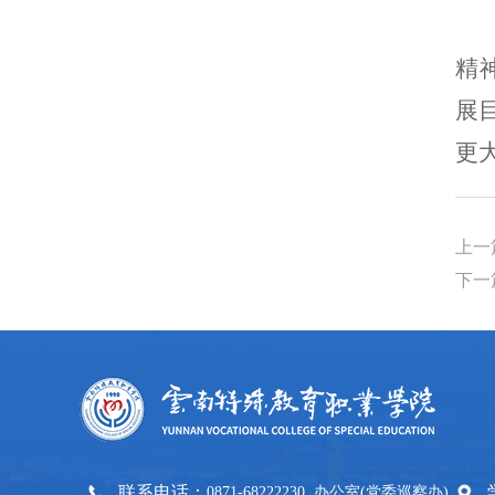
精
展
更
上一
下一
联系电话：
0871-68222230 办公室(党委巡察办)