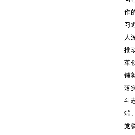
作
习
人
推
革
铺
落
斗
端
党