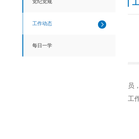
党纪党规
工作动态
每日一学
员
工