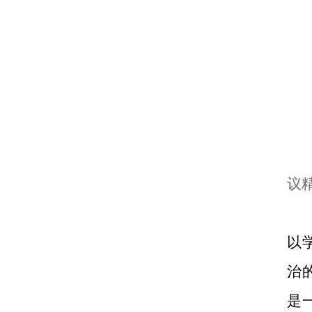
议
以
治
是