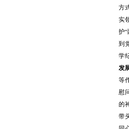
方
实
护
到
学
发
等
慰
的
带
同