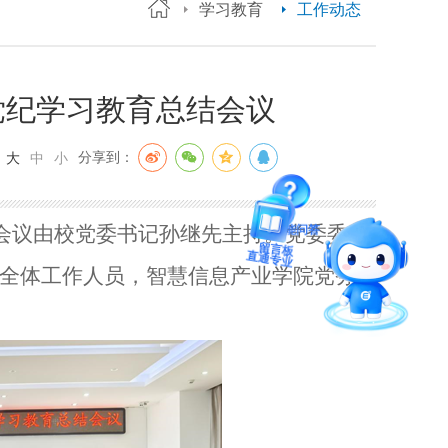
学习教育
工作动态
党纪学习教育总结会议
：
分享到：
大
中
小
智能问答
会议由校党委书记孙继先主持。党委委
全体工作人员，智慧信息产业学院党务
留言板
直通专业