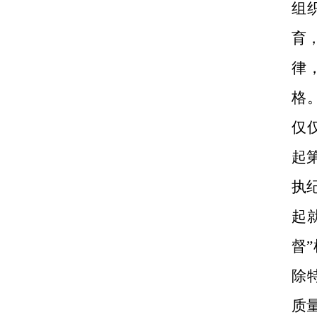
组
育
律
格
仅
起
执
起
督
除
质