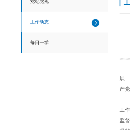
党纪党规
工作动态
每日一学
展一
产党
工作
监督