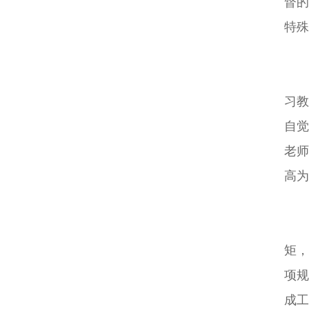
督的
特殊
习教
自觉
老师
高为
矩，
项规
成工