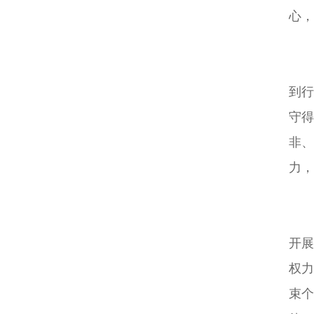
心，
到
守
非
力，
开
权
束