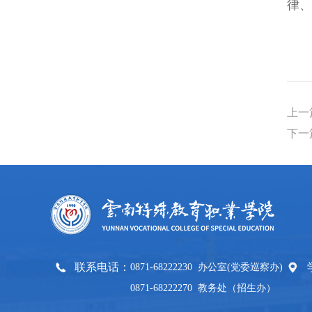
律、
上一
下一
联系电话：
0871-68222230 办公室(党委巡察办)
0871-68222270 教务处（招生办）