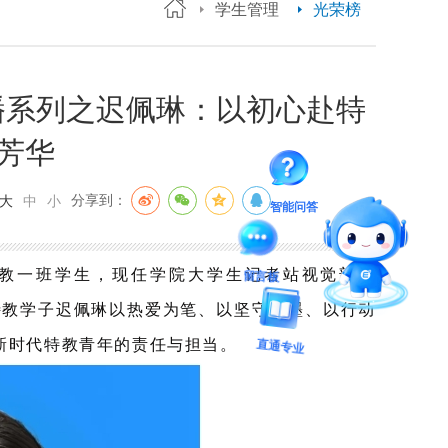
学生管理
光荣榜
播系列之迟佩琳：以初心赴特
绽芳华
分享到：
大
中
小
智能问答
特教一班学生，现任学院大学生记者站视觉部部
留言板
特教学子迟佩琳以热爱为笔、以坚守为墨、以行动
新时代特教青年的责任与担当。
直通专业