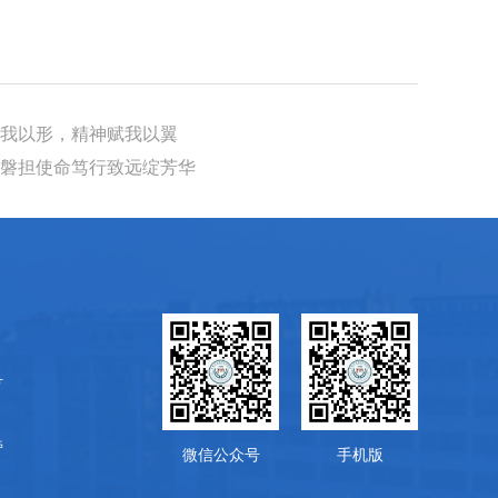
囿我以形，精神赋我以翼
如磐担使命笃行致远绽芳华
号
旁
微信公众号
手机版