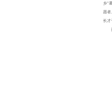
乡”
愿者
长才