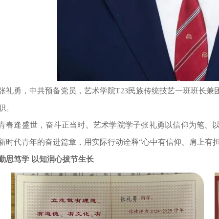
张礼勇，中共预备党员，艺术学院T23民族传统技艺一班班长兼
职。
青春逢盛世，奋斗正当时。艺术学院学子张礼勇以信仰为笔、
新时代青年的奋进篇章，用实际行动诠释“心中有信仰、肩上有担
勤思笃学 以知润心拔节生长