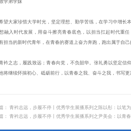
致学弟学妹
希望大家珍惜大学时光，坚定理想、勤学苦练，在学习中增长
想融入时代发展，用奋斗擦亮青春底色，以担当扛起时代重任
有担当的新时代青年，在青春的赛道上奋力奔跑，跑出属于自己
青衿之志，履践致远；青春向党，不负韶华。张礼勇以坚定信
他将继续怀揣初心、砥砺前行，以青春之我、奋斗之我，书写更
篇： 青衿志远，步履不停丨优秀学生展播系列之陈以彤：以笔
篇： 青衿志远，步履不停丨优秀学生展播系列之尹美会：以青