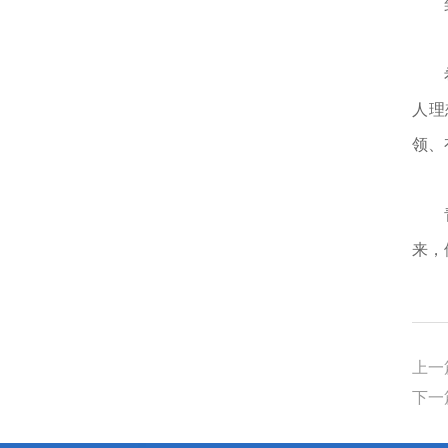
人理
领、
来，
上一
下一