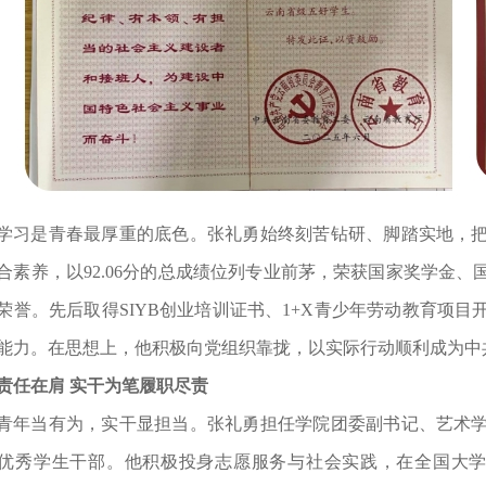
学习是青春最厚重的底色。张礼勇始终刻苦钻研、脚踏实地，
合素养，以92.06分的总成绩位列专业前茅，荣获国家奖学金
荣誉。先后取得SIYB创业培训证书、1+X青少年劳动教育项
能力。在思想上，他积极向党组织靠拢，以实际行动顺利成为中
责任在肩 实干为笔履职尽责
青年当有为，实干显担当。张礼勇担任学院团委副书记、艺术
优秀学生干部。他积极投身志愿服务与社会实践，在全国大学