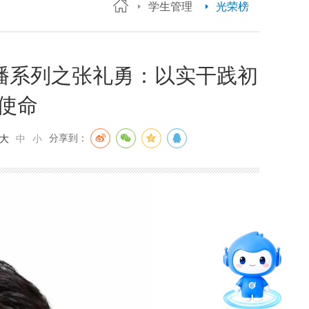
学生管理
光荣榜
展播系列之张礼勇：以实干践初
赴使命
分享到：
大
中
小
智能问答
留言板