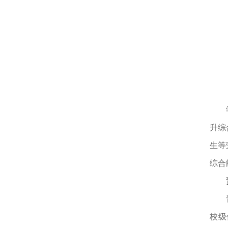
升综
生等
综合
校级